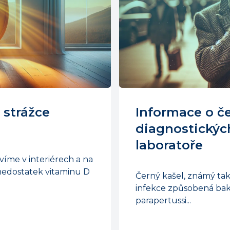
 strážce
Informace o če
diagnostickýc
laboratoře
víme v interiérech a na
 nedostatek vitaminu D
Černý kašel, známý také
infekce způsobená bakt
parapertussi...