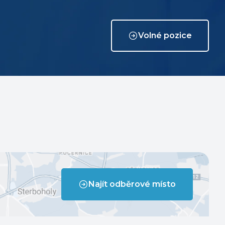
Volné pozice
Najít odběrové místo