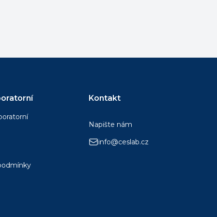
oratorní
Kontakt
boratorní
Napište nám
info@ceslab.cz
podmínky