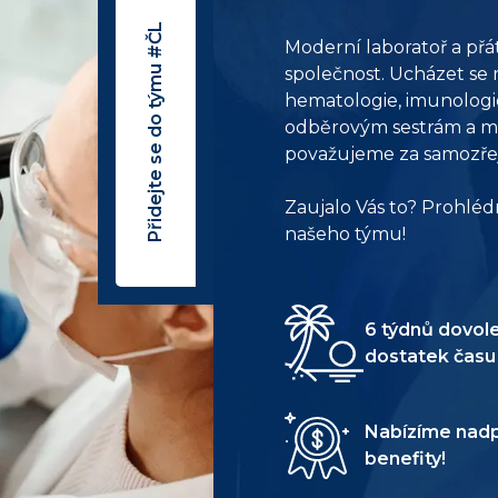
Přidejte se do týmu #ČL
Moderní laboratoř a přá
společnost. Ucházet se
hematologie, imunologie
odběrovým sestrám a m
považujeme za samozře
Zaujalo Vás to? Prohlédn
našeho týmu!
6 týdnů dovol
dostatek času 
Nabízíme nadp
benefity!