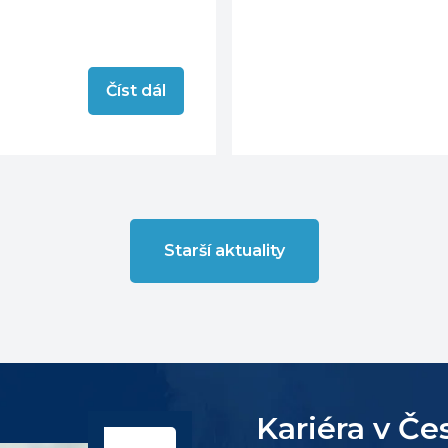
Číst dál
Starší aktuality
Kariéra v Če