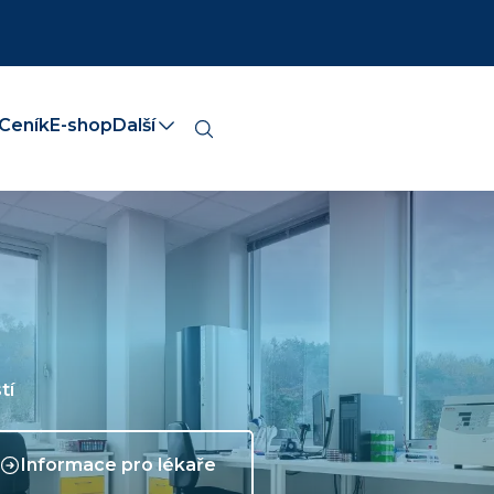
Ceník
E-shop
Další
tí
Informace pro lékaře