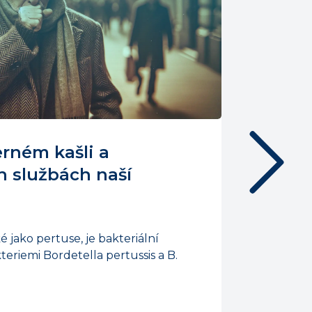
rném kašli a
Změna
h službách naší
Změna st
 jako pertuse, je bakteriální
eriemi Bordetella pertussis a B.